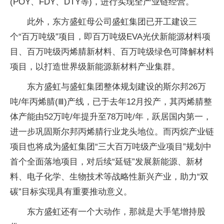
(POY、FDY、DTY等)，进行实现全产业链经营。
此外，东方盛虹母公司盛虹集团已开工建设三
个“百万吨级”项目，即百万吨级EVA光伏新能源材料项
目、百万吨级丙烯腈新材料、百万吨级绿色可降解材料
项目，以打造世界级新能源新材料产业集群。
东方盛虹与盛虹集团整体规划建设的斯尔邦26万
吨/年丙烯腈(Ⅲ)产线，已于去年12月投产，其丙烯腈整
体产能由52万吨/年提升至78万吨/年，跃居国内第一，
进一步巩固斯尔邦丙烯腈行业龙头地位。而丙烷产业链
项目也将成为盛虹集团“三大百万吨级产业项目”规划中
首个全面落地项目，对后续“延链”发展新能源、新材
料、电子化学、生物技术等战略性新兴产业，助力“双
碳”目标实现具有重要推动意义。
东方盛虹还有一个大动作，那就是大手笔增持股