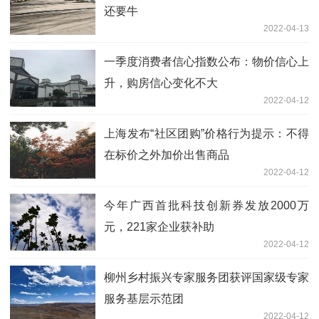
还要牛
2022-04-13
一季度消费者信心指数公布：物价信心上
升，购房信心变化不大
2022-04-12
上海发布“社区团购”价格行为提示：不得
在标价之外加价出售商品
2022-04-12
今年广西首批科技创新券发放2000万
元，221家企业获补助
2022-04-12
柳州乡村振兴专家服务团获评国家级专家
服务基层示范团
2022-04-12