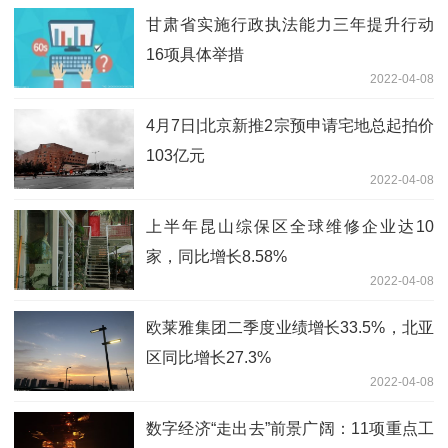
甘肃省实施行政执法能力三年提升行动
16项具体举措
2022-04-08
4月7日|北京新推2宗预申请宅地总起拍价
103亿元
2022-04-08
上半年昆山综保区全球维修企业达10
家，同比增长8.58%
2022-04-08
欧莱雅集团二季度业绩增长33.5%，北亚
区同比增长27.3%
2022-04-08
数字经济“走出去”前景广阔：11项重点工