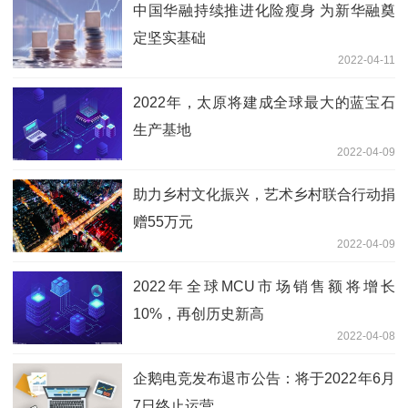
中国华融持续推进化险瘦身 为新华融奠
定坚实基础
2022-04-11
2022年，太原将建成全球最大的蓝宝石
生产基地
2022-04-09
助力乡村文化振兴，艺术乡村联合行动捐
赠55万元
2022-04-09
2022年全球MCU市场销售额将增长
10%，再创历史新高
2022-04-08
企鹅电竞发布退市公告：将于2022年6月
7日终止运营