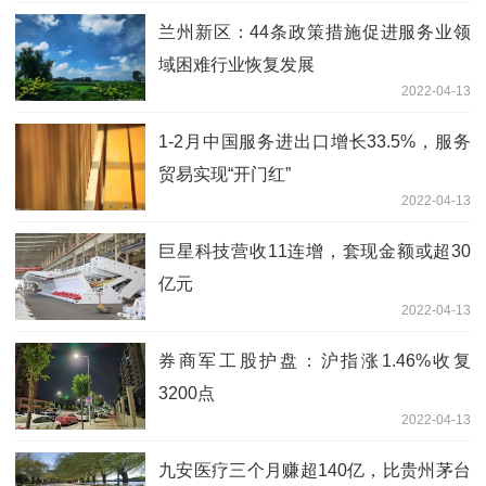
兰州新区：44条政策措施促进服务业领
域困难行业恢复发展
2022-04-13
1-2月中国服务进出口增长33.5%，服务
贸易实现“开门红”
2022-04-13
巨星科技营收11连增，套现金额或超30
亿元
2022-04-13
券商军工股护盘：沪指涨1.46%收复
3200点
2022-04-13
九安医疗三个月赚超140亿，比贵州茅台