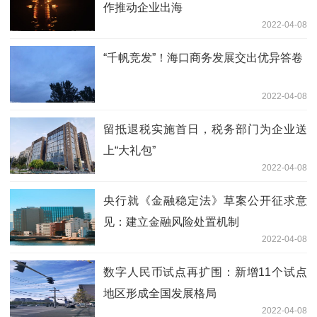
作推动企业出海
2022-04-08
“千帆竞发”！海口商务发展交出优异答卷
2022-04-08
留抵退税实施首日，税务部门为企业送
上“大礼包”
2022-04-08
央行就《金融稳定法》草案公开征求意
见：建立金融风险处置机制
2022-04-08
数字人民币试点再扩围：新增11个试点
地区形成全国发展格局
2022-04-08