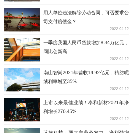
用人单位违法解除劳动合同，可否要求公
司支付赔偿金？
2022-04-12
一季度我国人民币贷款增加8.34万亿元，
同比创新高
2022-04-12
南山智尚2021年营收14.92亿元，精纺呢
绒利率增至35%
2022-04-12
上市以来最佳业绩！泰和新材2021年净
利增长270.45%
2022-04-12
蓝黛科技：两大主业齐发力，净利劲增